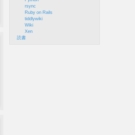
rsync
Ruby on Rails
tiddlywiki
Wiki
Xen
読書