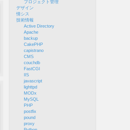
プロジェクト管理
デザイン
情シス
技術情報
Active Directory
Apache
backup
CakePHP
capistrano
CMS
couchdb
FastCGI
IIS
javascript
lighttpd
MODx
MySQL
PHP
postfix
pound
proxy
Python