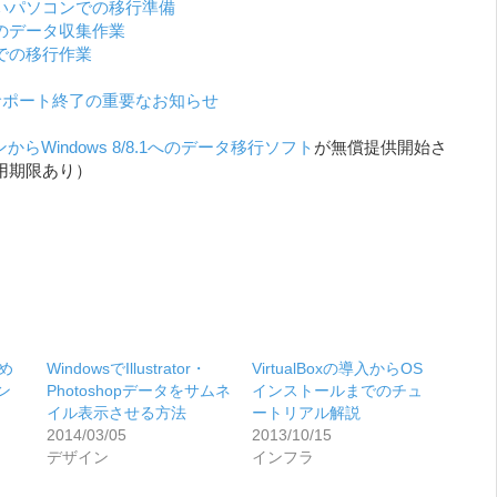
いパソコンでの移行準備
のデータ収集作業
での移行作業
サポート終了の重要なお知らせ
からWindows 8/8.1へのデータ移行ソフト
が無償提供開始さ
用期限あり）
め
WindowsでIllustrator・
VirtualBoxの導入からOS
オン
Photoshopデータをサムネ
インストールまでのチュ
イル表示させる方法
ートリアル解説
2014/03/05
2013/10/15
デザイン
インフラ