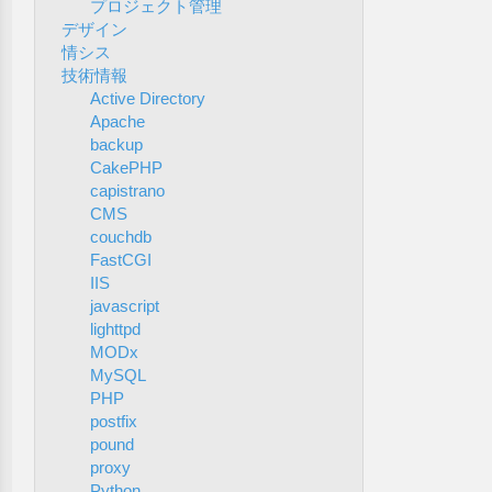
プロジェクト管理
デザイン
情シス
技術情報
Active Directory
Apache
backup
CakePHP
capistrano
CMS
couchdb
FastCGI
IIS
javascript
lighttpd
MODx
MySQL
PHP
postfix
pound
proxy
Python