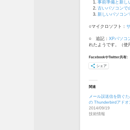
事前準備と新し
古いパソコンで
新しいパソコン
○マイクロソフト：
○ 追記：
XPパソコン
れたようです。（使
FacebookやTwitter共有:
シェア
関連
メール誤送信を防ぐた
の Thunderbirdアド
2014/09/19
技術情報