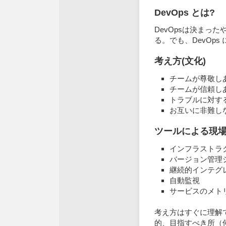
DevOps とは?
DevOpsは決まっ
る。でも、DevOp
考え方(文化)
チームが尊敬し
チームが信頼し
トラブルに対す
お互いに非難し
ツールによる現
インフラストラ
バージョン管理
継続的インテグ
自動監視
サービスのメト
考え方はすぐに理解
的、目指すべき所（