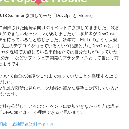
it 2013 Summer 参加して来た「DevOps と Mobile」
日に開催された開発者向けのイベントに参加してきました。残念
加できないセッションがありましたが、参加者がDevOpsに
を持っているなと感じました。数年前、Flickr のような大規
回以上のデプロイを行っているという話題と共にDevOpsという
Opsを現場で実施している事例紹介では自分たちがやっていた
ったのか….などソフトウェア開発のプラクティスとして当たり前
たようです。
sについて自分の知識やこれまで知っていたことを整理する上で
でした。
な配慮が随所に見られ、来場者の細かな要望に対応していると
思います。
資料を公開しているのでイベントに参加できなかった方は講演
DevOpsとは?」が理解できると思います。
」開催、講演関連資料のまとめ