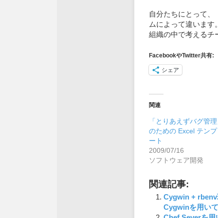
自分たちにとって、「
ムによって違います
組織の中で考えるチー
FacebookやTwitter共有:
シェア
関連
「とりあえずバグ管理
のための Excel テン
ート
2009/07/16
ソフトウェア開発
関連記事:
Cygwin + 
Cygwinを用い
Chef Seve