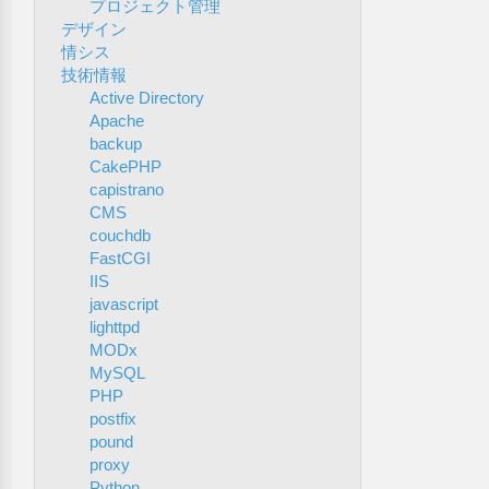
プロジェクト管理
デザイン
情シス
技術情報
Active Directory
Apache
backup
CakePHP
capistrano
CMS
couchdb
FastCGI
IIS
javascript
lighttpd
MODx
MySQL
PHP
postfix
pound
proxy
Python