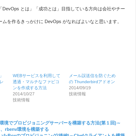
DevOps とは」「成功とは」目指している方向は会社やチー
。
ムを作るきっかけに DevOps がなればよいなと思います。
」
WEBサービスを利用して
メール誤送信を防ぐため
プレ
透過・マルチなファビコ
の Thunderbirdアドオン
ンを作成する方法
2014/09/19
2014/10/27
技術情報
技術情報
rbenv環境でプロビジョニングサーバーを構築する方法(第１回)～
て、rbenv環境を構築する
rを用いたBoxのプロビジョニング(後編)～Chefクライアントを構築