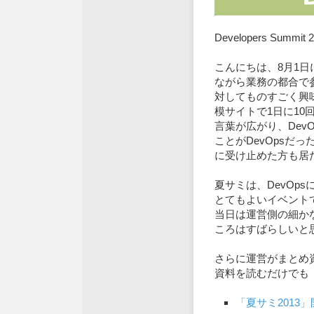
Developers Summ
こんにちは、8月1
ながら業務の都合で参
対してものすごく興味
模サイトで1日に10
言葉が広がり、Dev
ことがDevOpsだ
に受け止めた方も居
夏サミは、DevOp
とてもよいイベント
当日は運営側の細か
ころはすばらしいと
さらに運営がまとめ
資料を読むだけでも「
「夏サミ2013