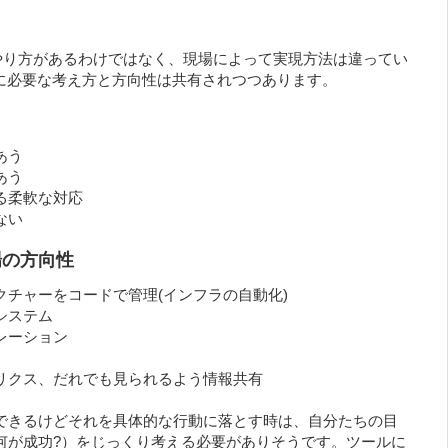
たやり方があるわけではなく、現場によって実現方法は違ってい
s に必要な考え方と方向性は共有されつつあります。
あう
あう
る柔軟な対応
ない
場の方向性
クチャーをコードで管理(インフラの自動化)
システム
レーション
リクス、だれでも見られるよう情報共有
できるけどそれを具体的な行動に落とす時は、自分たちの目
何が成功?）をじっくり考える必要がありそうです。ツールに