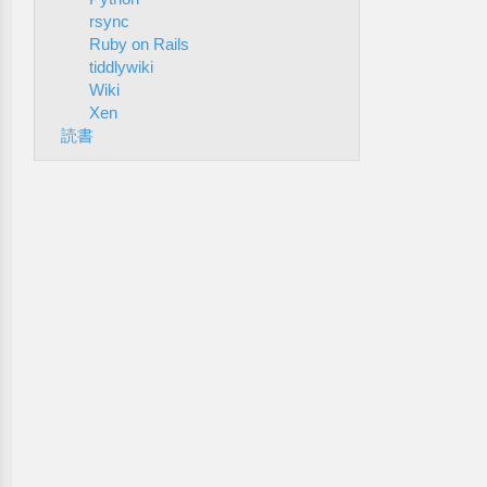
rsync
Ruby on Rails
tiddlywiki
Wiki
Xen
読書