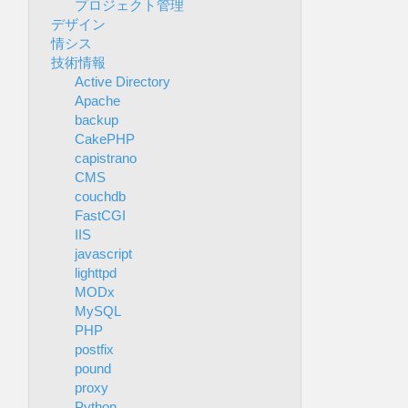
プロジェクト管理
デザイン
情シス
技術情報
Active Directory
Apache
backup
CakePHP
capistrano
CMS
couchdb
FastCGI
IIS
javascript
lighttpd
MODx
MySQL
PHP
postfix
pound
proxy
Python