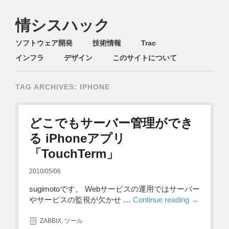
情シスハック
Main menu
Skip
ソフトウェア開発
技術情報
Trac
to
インフラ
デザイン
このサイトについて
content
TAG ARCHIVES:
IPHONE
どこでもサーバー管理ができ
る iPhoneアプリ
「TouchTerm」
2010/05/06
sugimotoです。 Webサービスの運用ではサーバー
やサービスの監視が欠かせ …
Continue reading
→
ZABBIX
,
ツール