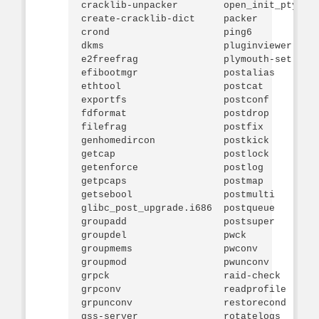
cracklib-unpacker        open_init_pty    
create-cracklib-dict     packer           
crond                    ping6            
dkms                     pluginviewer     
e2freefrag               plymouth-set-defa
efibootmgr               postalias        
ethtool                  postcat          
exportfs                 postconf         
fdformat                 postdrop         
filefrag                 postfix          
genhomedircon            postkick         
getcap                   postlock         
getenforce               postlog          
getpcaps                 postmap          
getsebool                postmulti        
glibc_post_upgrade.i686  postqueue        
groupadd                 postsuper        
groupdel                 pwck             
groupmems                pwconv           
groupmod                 pwunconv         
grpck                    raid-check       
grpconv                  readprofile      
grpunconv                restorecond      
gss-server               rotatelogs       