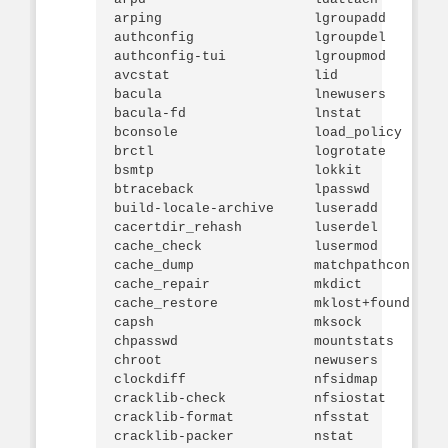
arping                   lgroupadd        
authconfig               lgroupdel        
authconfig-tui           lgroupmod        
avcstat                  lid              
bacula                   lnewusers        
bacula-fd                lnstat           
bconsole                 load_policy      
brctl                    logrotate        
bsmtp                    lokkit           
btraceback               lpasswd          
build-locale-archive     luseradd         
cacertdir_rehash         luserdel         
cache_check              lusermod         
cache_dump               matchpathcon     
cache_repair             mkdict           
cache_restore            mklost+found     
capsh                    mksock           
chpasswd                 mountstats       
chroot                   newusers         
clockdiff                nfsidmap         
cracklib-check           nfsiostat        
cracklib-format          nfsstat          
cracklib-packer          nstat            