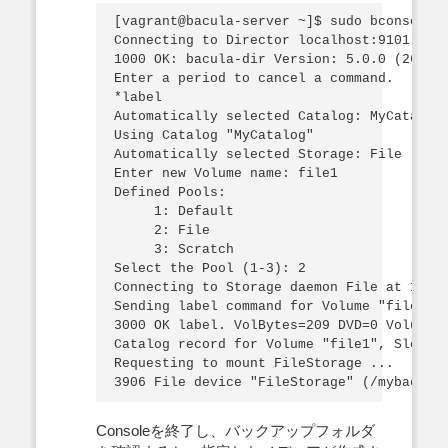
[vagrant@bacula-server ~]$ sudo bconsole

Connecting to Director localhost:9101

1000 OK: bacula-dir Version: 5.0.0 (26 Jan
Enter a period to cancel a command.

*label

Automatically selected Catalog: MyCatalog

Using Catalog "MyCatalog"

Automatically selected Storage: File

Enter new Volume name: file1

Defined Pools:

     1: Default

     2: File

     3: Scratch

Select the Pool (1-3): 2

Connecting to Storage daemon File at 192.1
Sending label command for Volume "file1" S
3000 OK label. VolBytes=209 DVD=0 Volume="
Catalog record for Volume "file1", Slot 0 
Requesting to mount FileStorage ...

Consoleを終了し、バックアップフォルダ