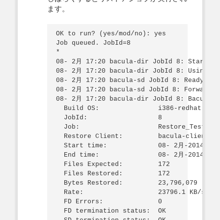
ます。
OK to run? (yes/mod/no): yes

Job queued. JobId=8

*

08- 2月 17:20 bacula-dir JobId 8: Start Re
08- 2月 17:20 bacula-dir JobId 8: Using Dev
08- 2月 17:20 bacula-sd JobId 8: Ready to 
08- 2月 17:20 bacula-sd JobId 8: Forward s
08- 2月 17:20 bacula-dir JobId 8: Bacula b
  Build OS:               i386-redhat-linu
  JobId:                  8

  Job:                    Restore_Test_Set
  Restore Client:         bacula-client

  Start time:             08- 2月-2014 17:2
  End time:               08- 2月-2014 17:2
  Files Expected:         172

  Files Restored:         172

  Bytes Restored:         23,796,079

  Rate:                   23796.1 KB/s

  FD Errors:              0

  FD termination status:  OK
