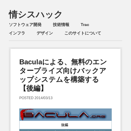
情シスハック
Main menu
Skip
ソフトウェア開発
技術情報
Trac
to
インフラ
デザイン
このサイトについて
content
Baculaによる、無料のエン
タープライズ向けバックア
ップシステムを構築する
【後編】
POSTED
2014/03/13