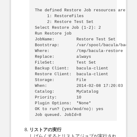
The defined Restore Job resources are:

     1: RestoreFiles

     2: Restore Test Set

Select Restore Job (1-2): 2

Run Restore job

JobName:         Restore Test Set

Bootstrap:       /var/spool/bacula/bacula-
Where:           /tmp/bacula-restore

Replace:         always

FileSet:         Test Set

Backup Client:   bacula-client

Restore Client:  bacula-client

Storage:         File

When:            2014-02-08 17:20:03

Catalog:         MyCatalog

Priority:        10

Plugin Options:  *None*

OK to run? (yes/mod/no): yes

リストアの実行
しばらくするとリストアジョブが実行され