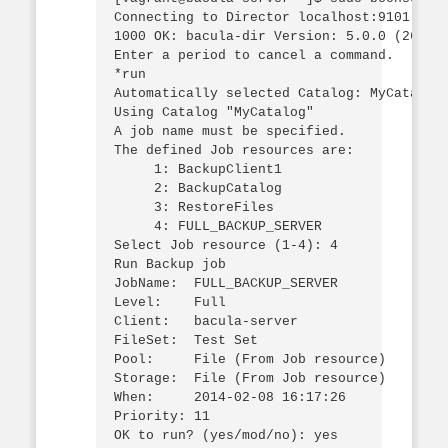
Connecting to Director localhost:9101

1000 OK: bacula-dir Version: 5.0.0 (26 Jan
Enter a period to cancel a command.

*run

Automatically selected Catalog: MyCatalog

Using Catalog "MyCatalog"

A job name must be specified.

The defined Job resources are:

     1: BackupClient1

     2: BackupCatalog

     3: RestoreFiles

     4: FULL_BACKUP_SERVER

Select Job resource (1-4): 4

Run Backup job

JobName:  FULL_BACKUP_SERVER

Level:    Full

Client:   bacula-server

FileSet:  Test Set

Pool:     File (From Job resource)

Storage:  File (From Job resource)

When:     2014-02-08 16:17:26

Priority: 11

OK to run? (yes/mod/no): yes
