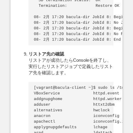
  SD termination status:  OK

  Termination:            Restore OK

08- 2月 17:20 bacula-dir JobId 8: Begin pr
08- 2月 17:20 bacula-dir JobId 8: No Jobs f
08- 2月 17:20 bacula-dir JobId 8: Begin pru
08- 2月 17:20 bacula-dir JobId 8: No Files 
リストア先の確認
リストアが成功したらConsoleを終了し、
実行したリストアジョブで定義したリスト
ア先を確認します。
[vagrant@bacula-client ~]$ sudo ls /tmp/ba
VBoxService              httpd.event      
addgnupghome             httpd.worker     
adduser                  httxt2dbm        
alternatives             hwclock          
anacron                  iconvconfig      
apachectl                iconvconfig.i686 
applygnupgdefaults       lchage           
arpd                     ldattach         