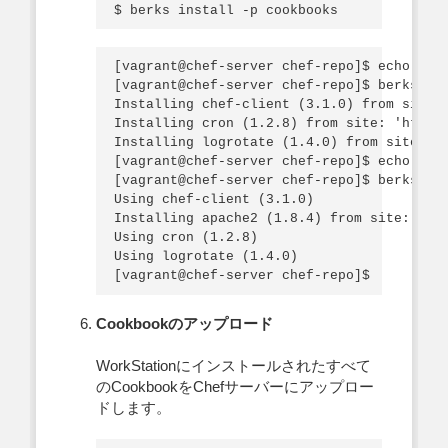
[vagrant@chef-server chef-repo]$ echo "coo
[vagrant@chef-server chef-repo]$ berks ins
Installing chef-client (3.1.0) from site: 
Installing cron (1.2.8) from site: 'http:/
Installing logrotate (1.4.0) from site: 'h
[vagrant@chef-server chef-repo]$ echo "coo
[vagrant@chef-server chef-repo]$ berks ins
Using chef-client (3.1.0)

Installing apache2 (1.8.4) from site: 'htt
Using cron (1.2.8)

Using logrotate (1.4.0)

Cookbookのアップロード
WorkStationにインストールされたすべて
のCookbookをChefサーバーにアップロー
ドします。