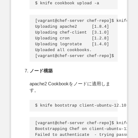
[vagrant@chef-server chef-repo]$ knife coo
Uploading apache2      [1.8.4]

Uploading chef-client  [3.1.0]

Uploading cron         [1.2.8]

Uploading logrotate    [1.4.0]

Uploaded all cookbooks.

ノード構築
apache2 Cookbookをノードに適用しま
す。
[vagrant@chef-server chef-repo]$ knife boo
Bootstrapping Chef on client-ubuntu-12.10-
Failed to authenticate  - trying password 