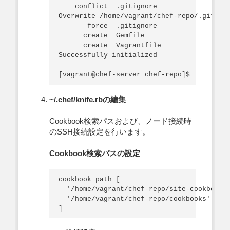
    conflict  .gitignore

Overwrite /home/vagrant/chef-repo/.gitigno
       force  .gitignore

      create  Gemfile

      create  Vagrantfile

Successfully initialized

~/.chef/knife.rbの編集
Cookbook検索パスおよび、ノード接続時
のSSH接続設定を行います。
Cookbook検索パスの設定
cookbook_path [

  '/home/vagrant/chef-repo/site-cookbooks'
  '/home/vagrant/chef-repo/cookbooks'
