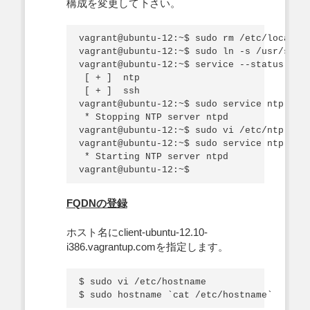
構成を変更して下さい。
vagrant@ubuntu-12:~$ sudo rm /etc/localtim
vagrant@ubuntu-12:~$ sudo ln -s /usr/share
vagrant@ubuntu-12:~$ service --status-all 
 [ + ]  ntp

 [ + ]  ssh

vagrant@ubuntu-12:~$ sudo service ntp stop
 * Stopping NTP server ntpd               
vagrant@ubuntu-12:~$ sudo vi /etc/ntp.conf
vagrant@ubuntu-12:~$ sudo service ntp star
 * Starting NTP server ntpd               
FQDNの登録
ホスト名にclient-ubuntu-12.10-
i386.vagrantup.comを指定します。
$ sudo vi /etc/hostname
