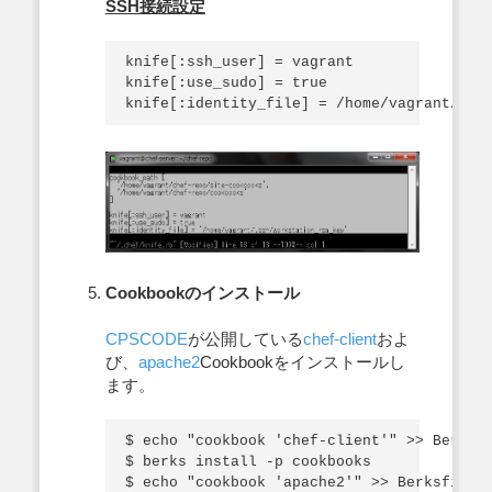
SSH接続設定
knife[:ssh_user] = vagrant

knife[:use_sudo] = true

Cookbookのインストール
CPSCODE
が公開している
chef-client
およ
び、
apache2
Cookbookをインストールし
ます。
$ echo "cookbook 'chef-client'" >> Berksfi
$ berks install -p cookbooks

$ echo "cookbook 'apache2'" >> Berksfile
