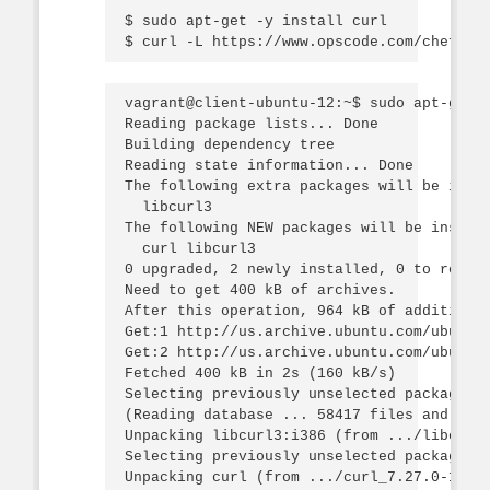
$ sudo apt-get -y install curl

vagrant@client-ubuntu-12:~$ sudo apt-get -
Reading package lists... Done

Building dependency tree

Reading state information... Done

The following extra packages will be insta
  libcurl3

The following NEW packages will be install
  curl libcurl3

0 upgraded, 2 newly installed, 0 to remove
Need to get 400 kB of archives.

After this operation, 964 kB of additional
Get:1 http://us.archive.ubuntu.com/ubuntu/
Get:2 http://us.archive.ubuntu.com/ubuntu/
Fetched 400 kB in 2s (160 kB/s)

Selecting previously unselected package li
(Reading database ... 58417 files and dire
Unpacking libcurl3:i386 (from .../libcurl3
Selecting previously unselected package cu
Unpacking curl (from .../curl_7.27.0-1ubun