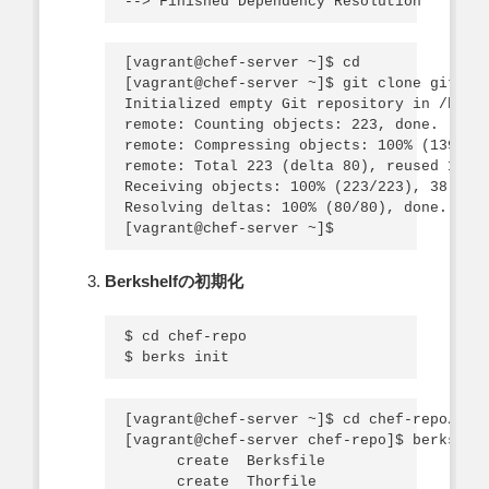
[vagrant@chef-server ~]$ cd

[vagrant@chef-server ~]$ git clone git://g
Initialized empty Git repository in /home/
remote: Counting objects: 223, done.

remote: Compressing objects: 100% (139/139
remote: Total 223 (delta 80), reused 178 (
Receiving objects: 100% (223/223), 38.14 K
Resolving deltas: 100% (80/80), done.

Berkshelfの初期化
$ cd chef-repo

[vagrant@chef-server ~]$ cd chef-repo/

[vagrant@chef-server chef-repo]$ berks ini
      create  Berksfile

      create  Thorfile
