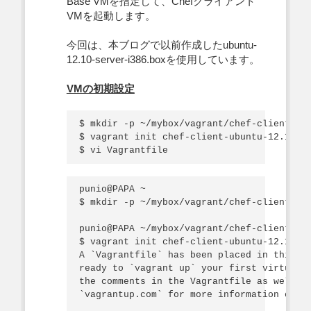
Base VMを指定して、Chefクライアント
VMを起動します。
今回は、本ブログで以前作成したubuntu-
12.10-server-i386.boxを使用しています。
VMの初期設定
$ mkdir -p ~/mybox/vagrant/chef-client-ubu
$ vagrant init chef-client-ubuntu-12.10-se
punio@PAPA ~

$ mkdir -p ~/mybox/vagrant/chef-client-ubu
punio@PAPA ~/mybox/vagrant/chef-client-ubu
$ vagrant init chef-client-ubuntu-12.10-se
A `Vagrantfile` has been placed in this di
ready to `vagrant up` your first virtual e
the comments in the Vagrantfile as well as
`vagrantup.com` for more information on us