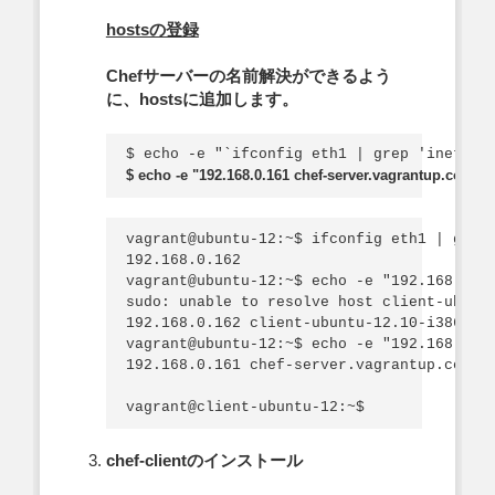
hostsの登録
Chefサーバーの名前解決ができるよう
に、hostsに追加します。
$ echo -e "192.168.0.161 chef-server.vagrantup.com che
vagrant@ubuntu-12:~$ ifconfig eth1 | grep 
192.168.0.162

vagrant@ubuntu-12:~$ echo -e "192.168.0.16
sudo: unable to resolve host client-ubuntu
192.168.0.162 client-ubuntu-12.10-i386.vag
vagrant@ubuntu-12:~$ echo -e "192.168.0.16
192.168.0.161 chef-server.vagrantup.com ch
chef-clientのインストール