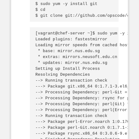
$ sudo yum -y install git

$ cd

[vagrant@chef-server ~]$ sudo yum -y insta
Loaded plugins: fastestmirror

Loading mirror speeds from cached hostfile
 * base: mirror.nus.edu.sg

 * extras: mirrors.neusoft.edu.cn

 * updates: mirror.nus.edu.sg

Setting up Install Process

Resolving Dependencies

--> Running transaction check

---> Package git.x86_64 0:1.7.1-3.el6_4.1 
--> Processing Dependency: perl-Git = 1.7.
--> Processing Dependency: rsync for packa
--> Processing Dependency: perl(Git) for p
--> Processing Dependency: perl(Error) for
--> Running transaction check

---> Package perl-Error.noarch 1:0.17015-4
---> Package perl-Git.noarch 0:1.7.1-3.el6
---> Package rsync.x86_64 0:3.0.6-9.el6_4.