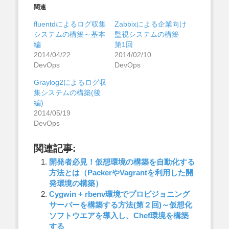
関連
fluentdによるログ収集
Zabbixによる企業向け
システムの構築～基本
監視システムの構築
編
第1回
2014/04/22
2014/02/10
DevOps
DevOps
Graylog2によるログ収
集システムの構築(後
編)
2014/05/19
DevOps
関連記事:
開発者必見！仮想環境の構築を自動化する
方法とは（PackerやVagrantを利用した開
発環境の構築）
Cygwin + rbenv環境でプロビジョニング
サーバーを構築する方法(第２回)～仮想化
ソフトウエアを導入し、Chef環境を構築
する