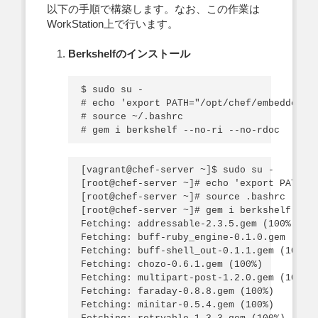
以下の手順で構築します。なお、この作業は
WorkStation上で行います。
Berkshelfのインストール
$ sudo su -

# echo 'export PATH="/opt/chef/embedded/bi
# source ~/.bashrc

[vagrant@chef-server ~]$ sudo su -

[root@chef-server ~]# echo 'export PATH="/
[root@chef-server ~]# source .bashrc

[root@chef-server ~]# gem i berkshelf --no
Fetching: addressable-2.3.5.gem (100%)

Fetching: buff-ruby_engine-0.1.0.gem (100%
Fetching: buff-shell_out-0.1.1.gem (100%)

Fetching: chozo-0.6.1.gem (100%)

Fetching: multipart-post-1.2.0.gem (100%)

Fetching: faraday-0.8.8.gem (100%)

Fetching: minitar-0.5.4.gem (100%)
