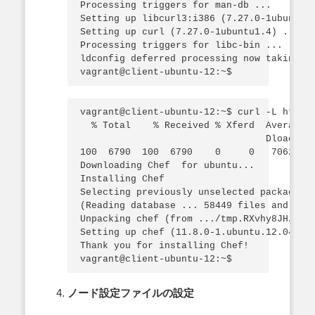
Processing triggers for man-db ...

Setting up libcurl3:i386 (7.27.0-1ubuntu1.
Setting up curl (7.27.0-1ubuntu1.4) ...

Processing triggers for libc-bin ...

ldconfig deferred processing now taking pl
vagrant@client-ubuntu-12:~$ curl -L https:
  % Total    % Received % Xferd  Average S
                                 Dload  Up
100  6790  100  6790    0     0   7062    
Downloading Chef  for ubuntu...

Installing Chef

Selecting previously unselected package ch
(Reading database ... 58449 files and dire
Unpacking chef (from .../tmp.RXvhy8JH/chef
Setting up chef (11.8.0-1.ubuntu.12.04) ..
Thank you for installing Chef!

ノード設定ファイルの設定