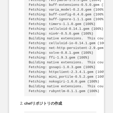
Fetching: retryable-1.3.3.gem (100%)

Fetching: buff-extensions-0.5.0.gem (100%)
Fetching: varia_model-0.2.0.gem (100%)

Fetching: buff-config-0.4.0.gem (100%)

Fetching: buff-ignore-1.1.1.gem (100%)

Fetching: timers-1.1.0.gem (100%)

Fetching: celluloid-0.14.1.gem (100%)

Fetching: nio4r-0.5.0.gem (100%)

Building native extensions.  This could ta
Fetching: celluloid-io-0.14.1.gem (100%)

Fetching: net-http-persistent-2.9.gem (100
Fetching: solve-0.8.1.gem (100%)

Fetching: ffi-1.9.3.gem (100%)

Building native extensions.  This could ta
Fetching: gssapi-1.0.3.gem (100%)

Fetching: httpclient-2.3.4.1.gem (100%)

Fetching: mini_portile-0.5.2.gem (100%)

Fetching: nokogiri-1.6.0.gem (100%)

Building native extensions.  This could ta
chefリポジトリの作成