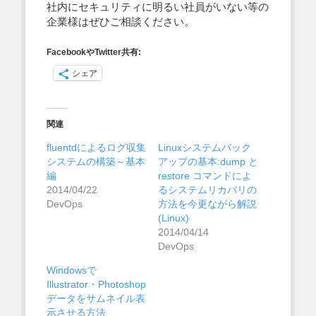
社内にセキュリティに明るい社員がいない等の
企業様はぜひご相談ください。
FacebookやTwitter共有:
シェア
関連
fluentdによるログ収集
Linuxシステムバック
システムの構築～基本
アップの基本:dump と
編
restore コマンドによ
2014/04/22
るシステムリカバリの
DevOps
方法を今更ながら解説
(Linux)
2014/04/14
DevOps
Windowsで
Illustrator・Photoshop
データをサムネイル表
示させる方法