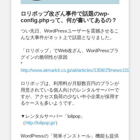
ロリポップ改ざん事件で話題のwp-
config.phpって、何が書いてあるの？
つい先日、WordPressユーザーを震撼させるこ
んな大事件がネット上で話題となりました。
「ロリポップ」でWeb改ざん、WordPressプラ
グインの脆弱性が原因
*
http://www.atmarkit.co.jp/ait/articles/1308/29/news102.html
ロリポップは、利用料が月額数百円のプランが
用意されている個人向けのレンタルサーバーで
すが、アクセス負荷の少ない中小企業が採用す
るケースも多いようです。
▼レンタルサーバー「lolipop」
（
http://lolipop.jp/
）
WordPressの「簡単インストール」機能も提供