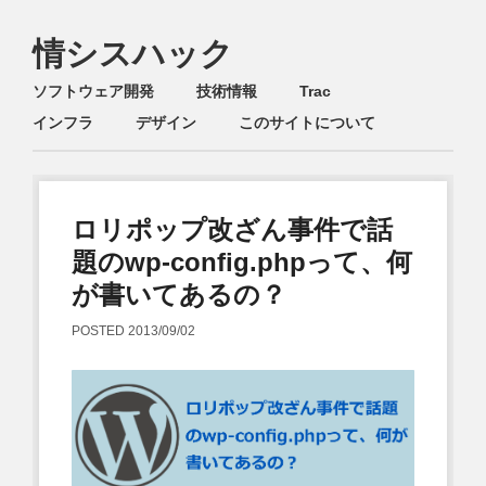
情シスハック
Main menu
Skip
ソフトウェア開発
技術情報
Trac
to
インフラ
デザイン
このサイトについて
content
ロリポップ改ざん事件で話
題のwp-config.phpって、何
が書いてあるの？
POSTED
2013/09/02