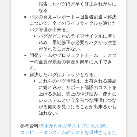
報告したバグほど早く修正されがちに
なる
バグの発見→レポート→担当者割当→解決
について、全てのライフサイクルを通じた
バグ管理が出来る。
バグがどこかのライフサイクルに潜り
込み、早期修正が必要なバグから注意
がそれることがない。
開発チームやプロジェクトチーム、テスタ
ーの全員が最新の状況を簡単に入手でき
る。
解決したバグはナレッジとなる。
これらのバグ情報は、出荷される製品
に紛れ込み、サポート部隊のコストを
上げる原因、売上の伸び悩み、使えな
いシステムという辛らつな評価につな
がる傾向を見つけることが出来るかも
知れない。
参考資料:
基本から学ぶテストプロセス管理 –
コンピュータシステムのテストを成功させるた