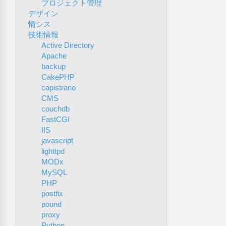
プロジェクト管理
デザイン
情シス
技術情報
Active Directory
Apache
backup
CakePHP
capistrano
CMS
couchdb
FastCGI
IIS
javascript
lighttpd
MODx
MySQL
PHP
postfix
pound
proxy
Python