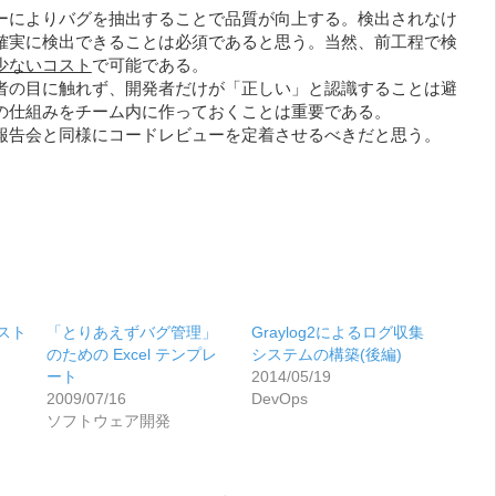
ーによりバグを抽出することで品質が向上する。検出されなけ
確実に検出できることは必須であると思う。当然、前工程で検
少ないコスト
で可能である。
者の目に触れず、開発者だけが「正しい」と認識することは避
の仕組みをチーム内に作っておくことは重要である。
報告会と同様にコードレビューを定着させるべきだと思う。
テスト
「とりあえずバグ管理」
Graylog2によるログ収集
のための Excel テンプレ
システムの構築(後編)
ート
2014/05/19
2009/07/16
DevOps
ソフトウェア開発