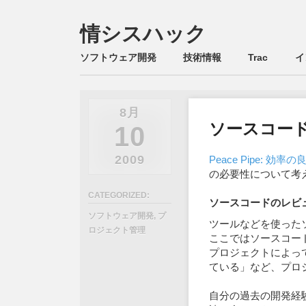
情シスハック
Main menu
Skip
ソフトウェア開発
技術情報
Trac
イ
to
content
8月
ソースコー
10
2009
Peace Pipe: 効率の
の必要性について考
CATEGORIZED:
ソースコードのレビ
ソフトウェア開発
,
プ
ツールなどを使ったソ
ロジェクト管理
ここではソースコー
プロジェクトによっ
ている」など、プロ
自分の過去の開発経