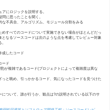
ビュアにロジックを説明する。
は疑問に思ったことを聞く。
機能的な不具合、アルゴリズム、モジュール分割をみる
ためすべてのコードについて実施できない場合がほとんどだっ
象となるソースコードは次のような点を考慮してレビュー対象
る。
作成したコード
コード
処理)が複雑であるコード(プロジェクトによって複雑度は異な
ざっと眺め、引っかかるコード、気になったコードを見つけた
ーについて、誰が行うか、観点は?の説明されている以下のサ
 第2章 脆弱性回避策とソフトウェア開発工程：ソースコードレビ