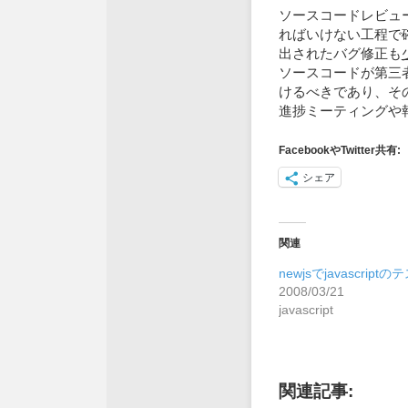
ソースコードレビュ
ればいけない工程で
出されたバグ修正も
ソースコードが第三
けるべきであり、そ
進捗ミーティングや
FacebookやTwitter共有:
シェア
関連
newjsでjavascriptの
2008/03/21
javascript
関連記事: